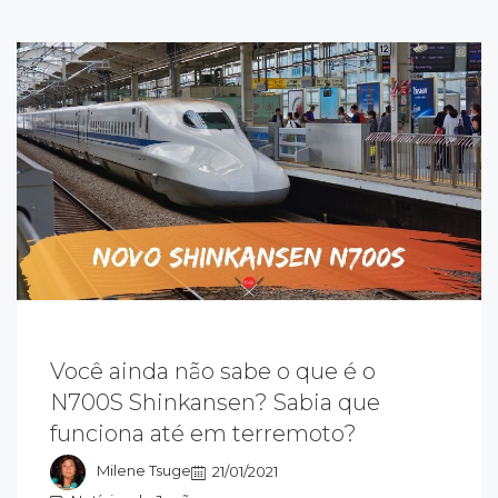
Você ainda não sabe o que é o
 n700s o mais novo trem-bala do Japão,
uja letra "S" significa "supreme". Supremo
N700S Shinkansen? Sabia que
ue indica melhoria no design, na tecnologia
funciona até em terremoto?
 no conforto e pode operar durante um
erremoto.
Milene Tsuge
21/01/2021