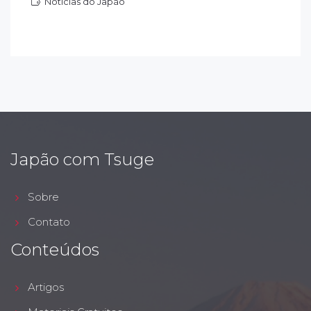
Notícias do Japão
otícias do Japão
Japão com Tsuge
Sobre
Contato
Conteúdos
Artigos