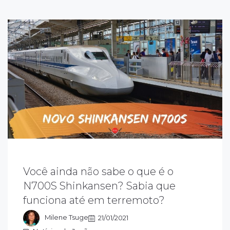
Você ainda não sabe o que é o
 n700s o mais novo trem-bala do Japão,
uja letra "S" significa "supreme". Supremo
N700S Shinkansen? Sabia que
ue indica melhoria no design, na tecnologia
funciona até em terremoto?
 no conforto e pode operar durante um
erremoto.
Milene Tsuge
21/01/2021