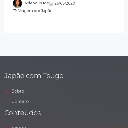
okkaido.
Milene Tsuge
26/03/2020
Viagem pro Japão
iagem pro Japão
Japão com Tsuge
Sobre
Contato
Conteúdos