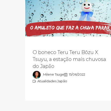
Estamos no Tsuyu, a estação das
chuvas no Japão. Junho e julho são
O boneco Teru Teru Bōzu X
extremamente quentes, úmidos e
chove muito! E o que um boneco de
Tsuyu, a estação mais chuvosa
pano, chamado de Teru Teru Bōzu,
do Japão
tem a ver com as chuvas? SIMPLES!
ESPANTAR A CHUVA!
Milene Tsuge
15/06/2022
Atualidades Japão
Atualidades Japão