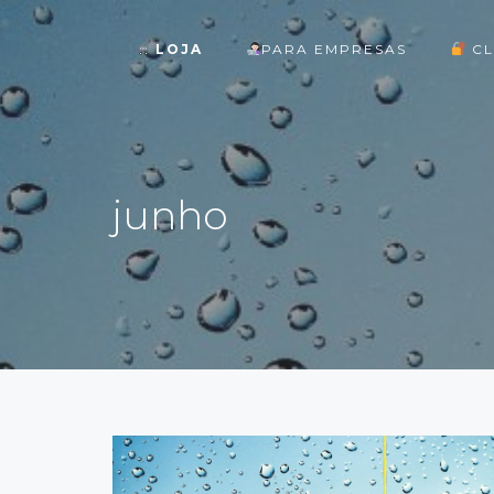
LOJA
PARA EMPRESAS
CL
ok
junho
st
pp
am