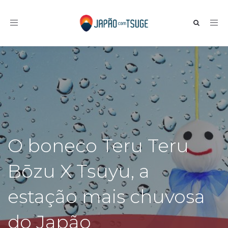
Toggle navigation
O boneco Teru Teru
Bōzu X Tsuyu, a
estação mais chuvosa
do Japão