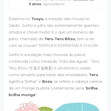
3 anos.
Aproveitem!
Estamos no
Tsuyu,
a estação das chuvas no
Japão. Junho e julho são extremamente quentes,
úmidos e chove muito! E o que um boneco de
pano, chamado de
Teru Teru Bōzu,
tem a ver
com as chuvas? SIMPLES! ESPANTAR A CHUVA!
Junho é a estação mais chuvosa do país e
conhecida como minazuki, “mês das águas”. Teru
Teru Bōzu (てるてる坊主) é um boneco usado
como amuleto para trazer dias ensolarados.
Teru
significa “brilhar” e
Bozu
, se refere à cabeça careca
de um monge budista. Literalmente seria "
brilha,
brilha monge
".