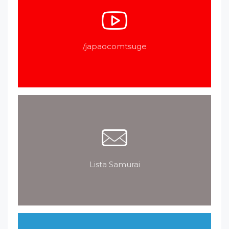
/japaocomtsuge
Lista Samurai