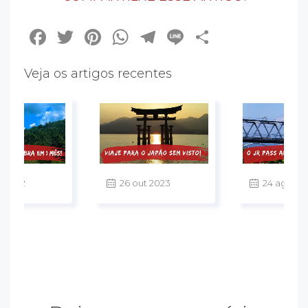
Facebook
Twitter
Pinterest
WhatsApp
Telegram
Line
Share
Veja os artigos recentes
v 2022
26 out 2023
24 ago 20