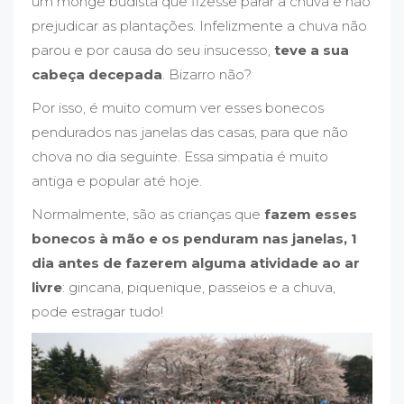
um monge budista que fizesse parar a chuva e não
prejudicar as plantações. Infelizmente a chuva não
parou e por causa do seu insucesso,
teve a sua
cabeça decepada
. Bizarro não?
Por isso, é muito comum ver esses bonecos
pendurados nas janelas das casas, para que não
chova no dia seguinte. Essa simpatia é muito
antiga e popular até hoje.
Normalmente, são as crianças que
fazem esses
bonecos à mão e os penduram nas janelas, 1
dia antes de fazerem alguma atividade ao ar
livre
: gincana, piquenique, passeios e a chuva,
pode estragar tudo!