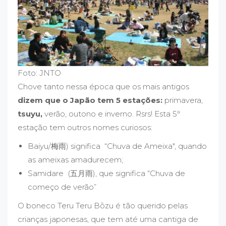
Foto: JNTO
Chove tanto nessa época que os mais antigos
dizem que o Japão tem 5 estações:
primavera,
tsuyu,
verão, outono e inverno. Rsrs! Esta 5ª
estação tem outros nomes curiosos:
Baiyu/梅雨) significa “Chuva de Ameixa", quando
as ameixas amadurecem;
Samidare (五月雨), que significa “Chuva de
começo de verão”
O boneco Teru Teru Bōzu é tão querido pelas
crianças japonesas, que tem até uma cantiga de