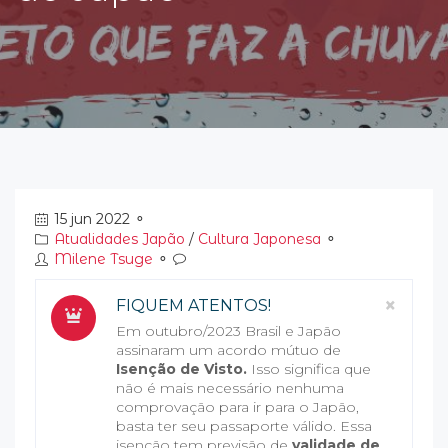
15 jun 2022
⚬
Atualidades Japão
/
Cultura Japonesa
⚬
Milene Tsuge
⚬
Clos
×
FIQUEM ATENTOS!
Em outubro/2023 Brasil e Japão
assinaram um acordo mútuo de
Isenção de Visto.
Isso significa que
não é mais necessário nenhuma
comprovação para ir para o Japão,
basta ter seu passaporte válido. Essa
isenção tem previsão de
validade de