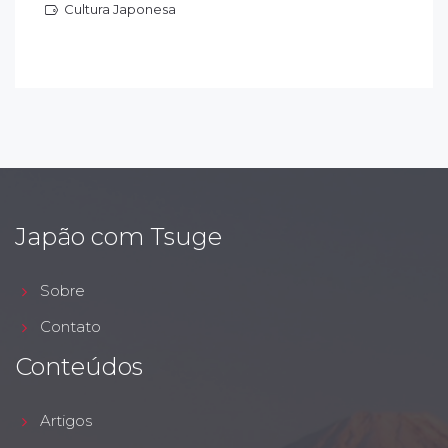
Cultura Japonesa
ultura Japonesa
Japão com Tsuge
Sobre
Contato
Conteúdos
Artigos