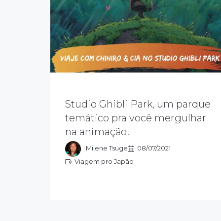
Studio Ghibli Park, um parque
Bem-vindo ao Studio Ghibli Park! Os
principais filmes do estúdio, inspiraram
temático pra você mergulhar
este parque temático que promete.
na animação!
Imagina você com o amigo Totoro?
Ou no castelo do Howl?
Milene Tsuge
08/07/2021
Viagem pro Japão
Viagem pro Japão