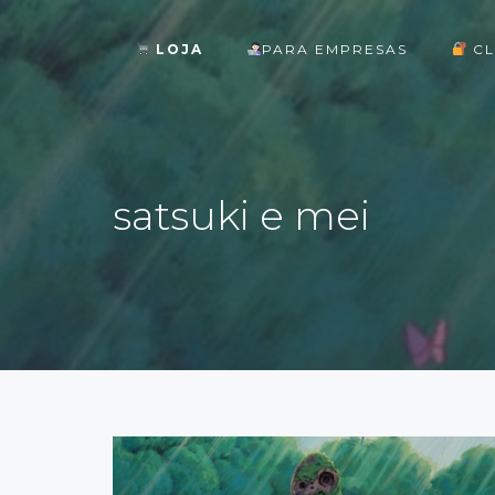
LOJA
PARA EMPRESAS
CL
ok
satsuki e mei
st
pp
am