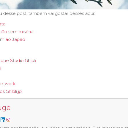
 desse post, também vai gostar desses aqui:
ata
apão sem miséria
gem ao Japão
que Studio Ghibli
i
etwork
tos
Ghibli.jp
uge