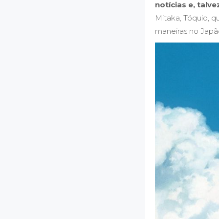
notícias
e, talve
Mitaka, Tóquio, q
maneiras no Japã