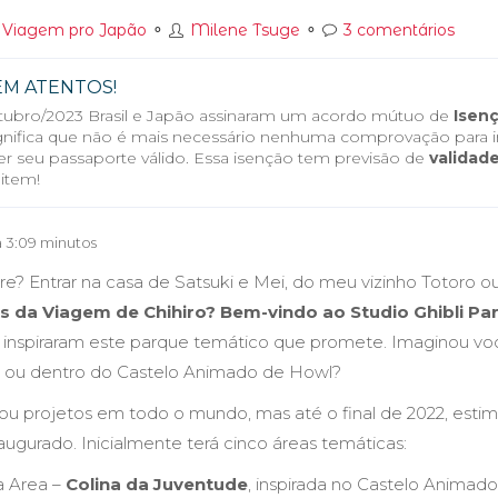
Viagem pro Japão
⚬
Milene Tsuge
⚬
3 comentários
EM ATENTOS!
ubro/2023 Brasil e Japão assinaram um acordo mútuo de
Isenç
ignifica que não é mais necessário nenhuma comprovação para ir
er seu passaporte válido. Essa isenção tem previsão de
validade
item!
 3:09 minutos
e? Entrar na casa de Satsuki e Mei, do meu vizinho Totoro o
s da Viagem de Chihiro? Bem-vindo ao Studio Ghibli Par
o, inspiraram este parque temático que promete. Imaginou v
 ou dentro do Castelo Animado de Howl?
ou projetos em todo o mundo, mas até o final de 2022, estim
naugurado. Inicialmente terá cinco áreas temáticas:
a Area –
Colina da Juventude
, inspirada no Castelo Animad