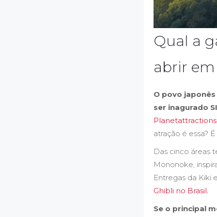
Qual a g
abrir em
O povo japonês 
ser inagurado S
Planetattractions
atração é essa? 
Das cinco áreas t
Mononoke, inspira
Entregas da Kiki 
Ghibli no Brasil.
Se o principal 