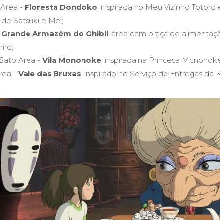
Area -
Floresta Dondoko
, inspirada no Meu Vizinho Totoro 
 de Satsuki e Mei;
Grande Armazém do Ghibli
, área com praça de alimentaçã
iro;
Sato Area -
Vila Mononoke
, inspirada na Princesa Mononoke
rea -
Vale das Bruxas
, inspirado no Serviço de Entregas da K