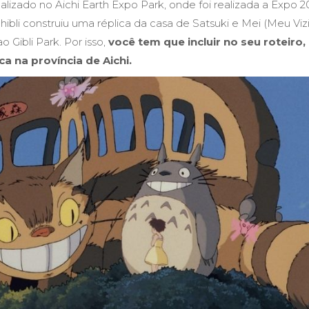
alizado no Aichi Earth Expo Park, onde foi realizada a Expo 
hibli construiu uma réplica da casa de Satsuki e Mei (Meu Viz
o Gibli Park. Por isso,
você tem que incluir no seu roteiro,
a na província de Aichi.