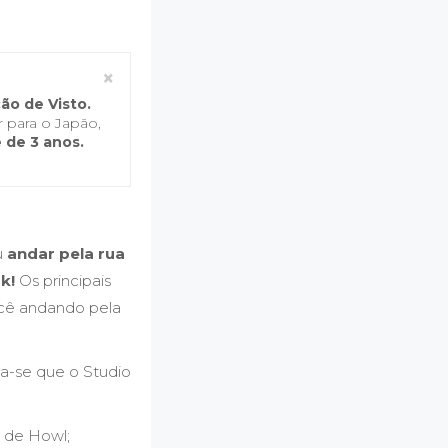
Close
×
ão de Visto.
 para o Japão,
 de 3 anos.
u
andar pela rua
k!
Os principais
ocê andando pela
a-se que o Studio
o de Howl;