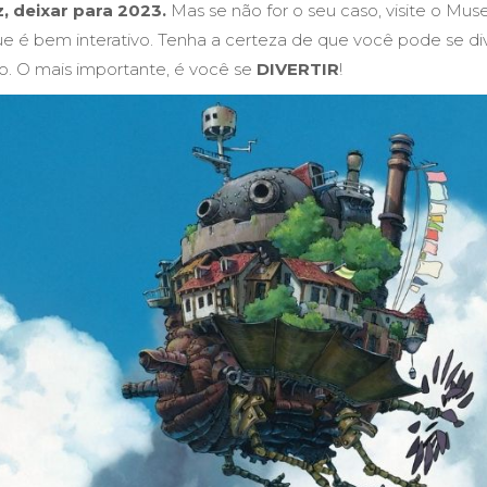
z, deixar para 2023.
Mas se não for o seu caso, visite o Mus
ue é bem interativo. Tenha a certeza de que você pode se div
o. O mais importante, é você se
DIVERTIR
!