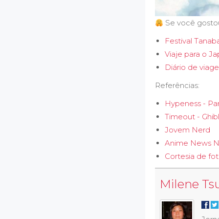
Se você gostou
Festival Tanab
Viaje para o J
Diário de via
Referências:
Hypeness - Par
Timeout - Ghibl
Jovem Nerd
Anime News N
Cortesia de fo
Milene Ts