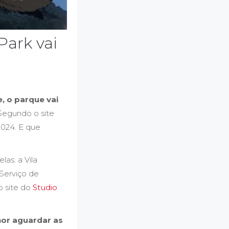
Park vai
, o parque vai
Segundo o site
2024. E que
as: a Vila
Serviço de
o site do
Studio
or aguardar as