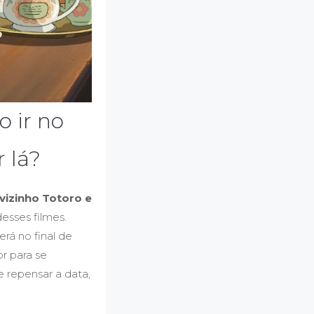
o ir no
 lá?
vizinho Totoro e
esses filmes.
rá no final de
r para se
e repensar a data,