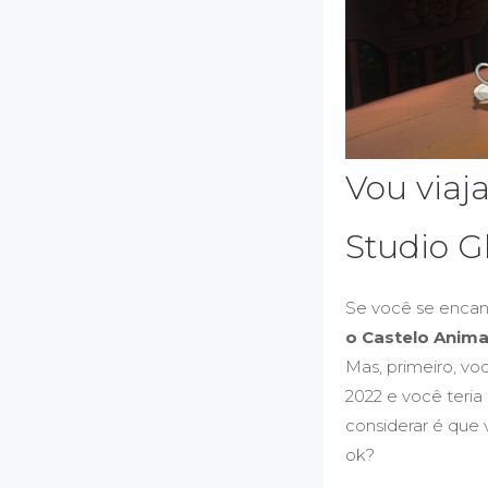
Vou viaj
Studio G
Se você se encan
o Castelo Anim
Mas, primeiro, vo
2022 e você teria
considerar é que 
ok?