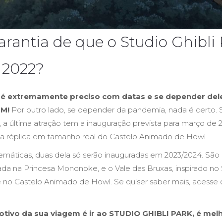
arantia de que o Studio Ghibli 
 2022?
é extremamente preciso com datas e se depender dele
IM!
Por outro lado, se depender da pandemia, nada é certo. 
, a última atração tem a inauguração prevista para março de 
É a réplica em tamanho real do Castelo Animado de Howl.
emáticas, duas dela só serão inauguradas em 2023/2024. São el
da na Princesa Mononoke, e o Vale das Bruxas, inspirado no 
e no Castelo Animado de Howl. Se quiser saber mais, acesse 
motivo da sua viagem é ir ao STUDIO GHIBLI PARK, é
melh