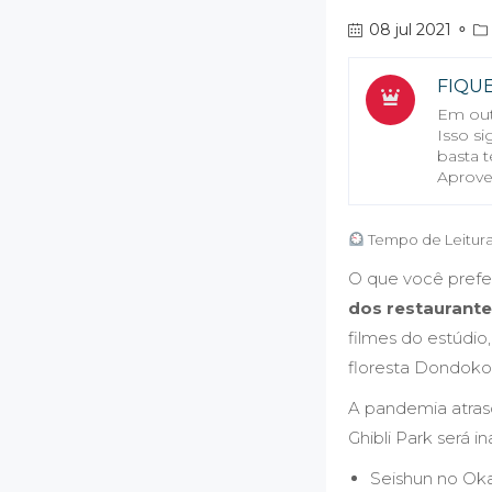
08 jul 2021
⚬
FIQU
Em out
Isso s
basta t
Aprove
Tempo de Leitura
O que você prefer
dos restaurante
filmes do estúdi
floresta Dondoko
A pandemia atras
Ghibli Park será i
Seishun no Ok