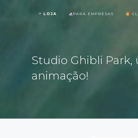
LOJA
PARA EMPRESAS
CL
ok
Studio Ghibli Park
animação!
st
pp
am