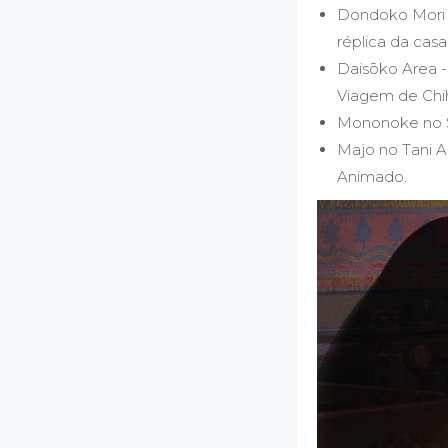
Dondoko Mori 
réplica da casa
Daisōko Area -
Viagem de Chih
Mononoke no 
Majo no Tani A
Animado.