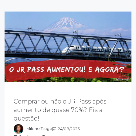
Comprar ou não o JR Pass após
aiba o que fazer agora, com o aumento do
aumento de quase 70%? Eis a
R Pass. O turista brasileiro que antes se
questão!
eneficiava muito com o passe nacional, será
ue ainda vale a pena comprá-lo?
Milene Tsuge
24/08/2023