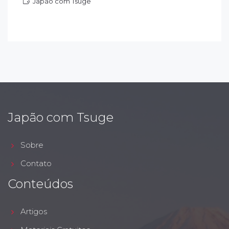
Japão com Tsuge
apão com Tsuge
Japão com Tsuge
Sobre
Contato
Conteúdos
Artigos