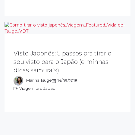
Visto Japonês: 5 passos pra tirar o
uando você programa uma viagem ao
apão, a obtenção do visto japonês é motivo
seu visto para o Japão (e minhas
e medo e dúvida na hora de viajar, ainda
dicas samurais)
ais que tem que comprar a passagem de
da e volta primeiro.
Marina Tsuge
14/09/2018
Viagem pro Japão
iagem pro Japão