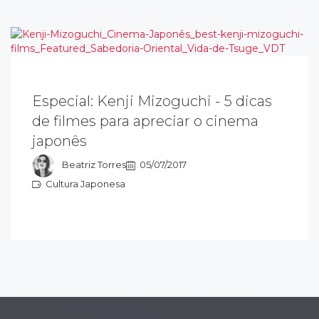
Especial: Kenji Mizoguchi - 5 dicas
enji Mizoguchi dedica sua arte a explorar as
de filmes para apreciar o cinema
ausas sociais e seus planos (enquadramento
japonês
e cena), influenciaram cineastas como Akira
urosawa…
Beatriz Torres
05/07/2017
Cultura Japonesa
ultura Japonesa