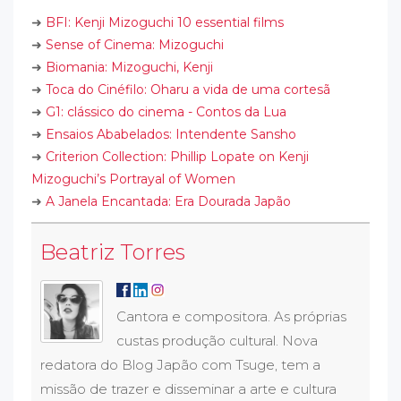
➜
BFI: Kenji Mizoguchi 10 essential films
➜
Sense of Cinema: Mizoguchi
➜
Biomania: Mizoguchi, Kenji
➜
Toca do Cinéfilo: Oharu a vida de uma cortesã
➜
G1: clássico do cinema - Contos da Lua
➜
Ensaios Ababelados: Intendente Sansho
➜
Criterion Collection: Phillip Lopate on Kenji
Mizoguchi’s Portrayal of Women
➜
A Janela Encantada: Era Dourada Japão
Beatriz Torres
Cantora e compositora. As próprias
custas produção cultural. Nova
redatora do Blog Japão com Tsuge, tem a
missão de trazer e disseminar a arte e cultura