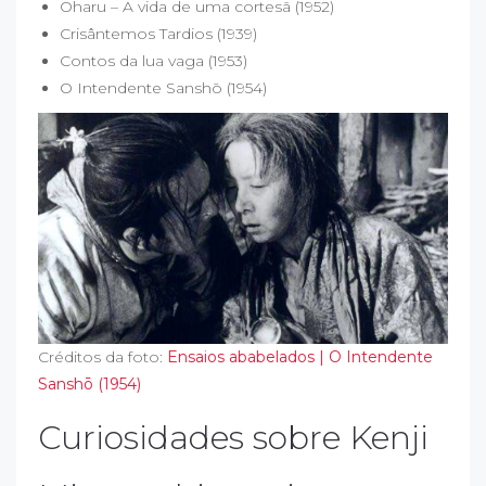
Oharu – A vida de uma cortesã (1952)
Crisântemos Tardios (1939)
Contos da lua vaga (1953)
O Intendente Sanshō (1954)
Créditos da foto:
Ensaios ababelados | O Intendente
Sanshō (1954)
Curiosidades sobre Kenji