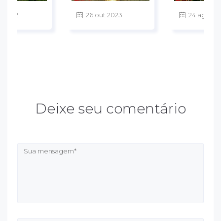
v 2022
26 out 2023
24 ago 20
Deixe seu comentário