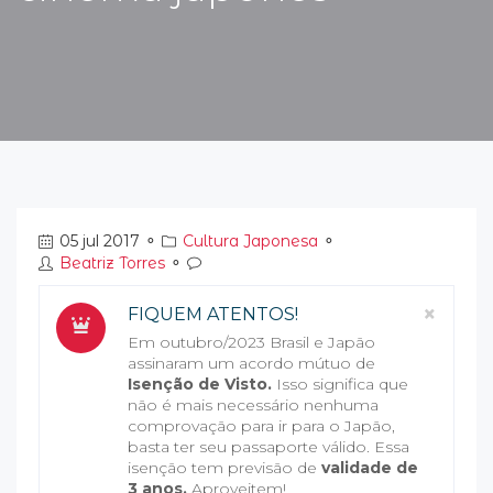
05 jul 2017
⚬
Cultura Japonesa
⚬
Beatriz Torres
⚬
Clos
×
FIQUEM ATENTOS!
Em outubro/2023 Brasil e Japão
assinaram um acordo mútuo de
Isenção de Visto.
Isso significa que
não é mais necessário nenhuma
comprovação para ir para o Japão,
basta ter seu passaporte válido. Essa
isenção tem previsão de
validade de
3 anos.
Aproveitem!