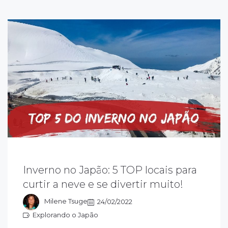
 inverno no Japão é repleto de atividades e
aisagens de tirar o fôlego. Embora seja uma
poca não muito procurada pelos turistas
Inverno no Japão: 5 TOP locais para
omuns, é muito apreciada por amantes de
curtir a neve e se divertir muito!
sportes de inverno e por quem ama um frio
 um casaco.
Milene Tsuge
24/02/2022
Explorando o Japão
xplorando o Japão