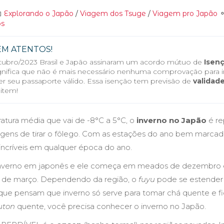
Explorando o Japão
/
Viagem dos Tsuge
/
Viagem pro Japão
os
EM ATENTOS!
ubro/2023 Brasil e Japão assinaram um acordo mútuo de
Isenç
ignifica que não é mais necessário nenhuma comprovação para ir
er seu passaporte válido. Essa isenção tem previsão de
validade
item!
ura média que vai de -8°C a 5°C, o
inverno no Japão
é re
agens de tirar o fôlego. Com as estações do ano bem marcad
incríveis em qualquer época do ano.
inverno em japonês e ele começa em meados de dezembro e
a de março. Dependendo da região, o
fuyu
pode se estender a
que pensam que inverno só serve para tomar chá quente e fi
uton
quente, você precisa conhecer o inverno no Japão.