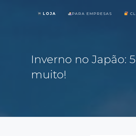
LOJA
PARA EMPRESAS
CL
ok
Inverno no Japão: 5 
muito!
st
pp
am