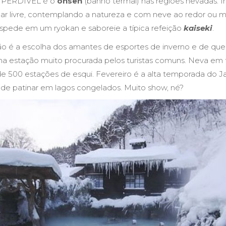
MPERDÍVEL é o
onsen
(banho termal) nas regiões nevadas. 
ao ar livre, contemplando a natureza e com neve ao redor o
ospede em um ryokan e saboreie a típica refeição
kaiseki
.
ão é a escolha dos amantes de esportes de inverno e de que
ma estação muito procurada pelos turistas comuns. Neva em 
e 500 estações de esqui. Fevereiro é a alta temporada do 
de patinar em lagos congelados. Muito show, né?