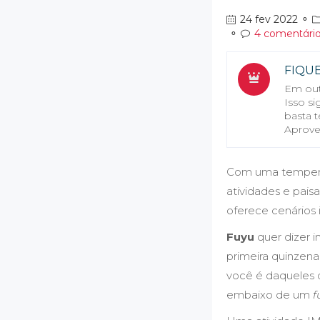
24 fev 2022
⚬
⚬
4 comentári
FIQU
Em out
Isso s
basta t
Aprove
Com uma temperat
atividades e pais
oferece cenários 
Fuyu
quer dizer 
primeira quinzen
você é daqueles 
embaixo de um
f