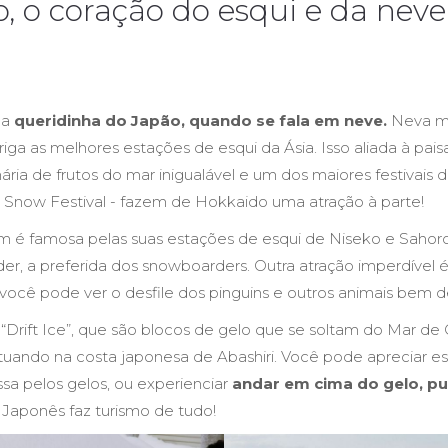
, o coração do esqui e da neve
 a
queridinha do Japão, quando se fala em neve.
Neva mui
riga as melhores estações de esqui da Ásia. Isso aliada à pa
linária de frutos do mar inigualável e um dos maiores festivais 
Snow Festival - fazem de Hokkaido uma atração à parte!
é famosa pelas suas estações de esqui de Niseko e Sahoro
r, a preferida dos snowboarders. Outra atração imperdível 
ocê pode ver o desfile dos pinguins e outros animais bem d
 “Drift Ice”, que são blocos de gelo que se soltam do Mar de
utuando na costa japonesa de Abashiri. Você pode apreciar e
sa pelos gelos, ou experienciar
andar em cima do gelo, pu
Japonês faz turismo de tudo!