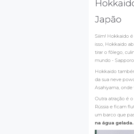
Hokkaido
Japão
Siiim! Hokkaido é
isso, Hokkaido ab
tirar o fôlego, cu
mundo - Sapporo 
Hokkaido também 
da sua neve powde
Asahiyama, onde v
Outra atração é o
Rússia e ficam fl
um barco que pas
na água gelada.