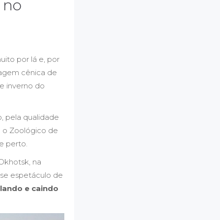
 no
to por lá e, por
isagem cênica de
de inverno do
, pela qualidade
é o Zoológico de
e perto.
 Okhotsk, na
sse espetáculo de
lando e caindo