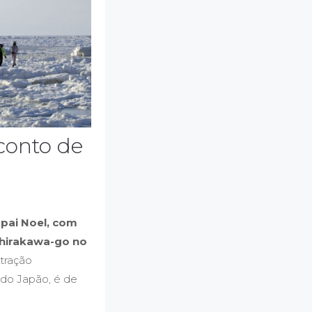
conto de
apai Noel, com
Shirakawa-go no
atração
 do Japão, é de