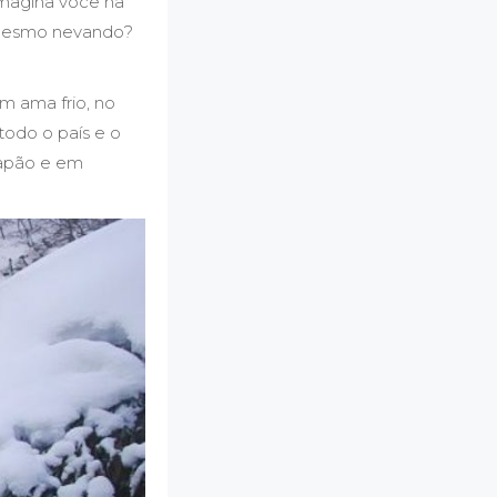
Imagina você na
u mesmo nevando?
m ama frio, no
todo o país e o
Japão e em