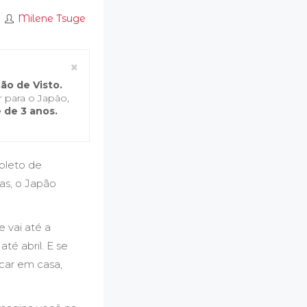
⚬
Milene Tsuge
Close
×
ão de Visto.
 para o Japão,
 de 3 anos.
pleto de
as, o Japão
 vai até a
té abril. E se
car em casa,