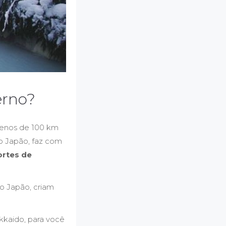
erno?
menos de 100 km
o Japão, faz com
ortes de
o Japão, criam
okkaido, para você