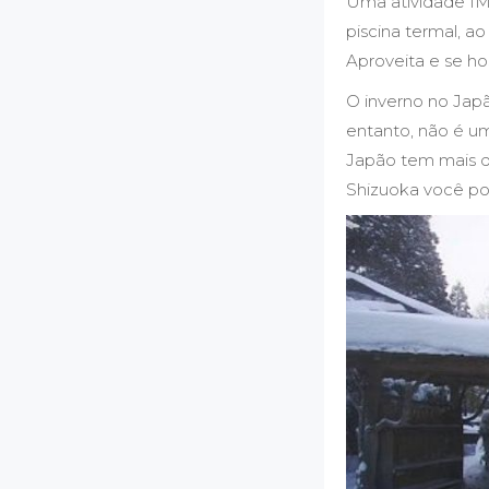
Uma atividade I
piscina termal, 
Aproveita e se h
O inverno no Jap
entanto, não é u
Japão tem mais d
Shizuoka você po