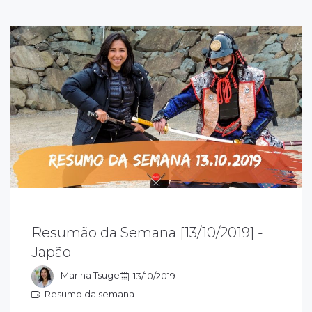
esumão da semana 13/10/2019 sobre o
Resumão da Semana [13/10/2019] -
apão: acompanhe as novidades que rolaram
Japão
essa semana e fique ligado em tudo que
ola sobre o Japão
Marina Tsuge
13/10/2019
Resumo da semana
esumo da semana