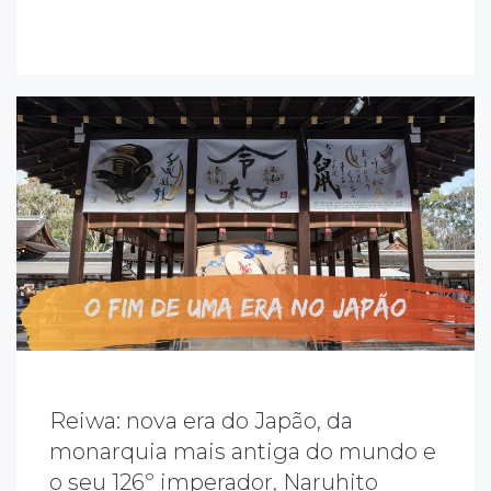
esumo da semana
Reiwa: nova era do Japão, da
 passagem do trono, em vida, do atual
monarquia mais antiga do mundo e
mperador Akihito para o príncipe herdeiro
o seu 126º imperador, Naruhito