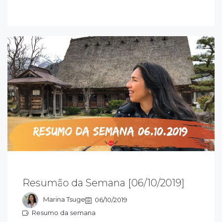
companhe as novidades que rolaram nessa
emana do dia 06/10/2019 e fique ligado em
Resumão da Semana [06/10/2019]
udo que rola sobre o universo Japão com o
apão com Tsuge
Marina Tsuge
06/10/2019
Resumo da semana