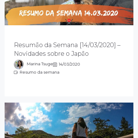
esumão da semana 14/03/2020 sobre o
Resumão da Semana [14/03/2020] –
apão: acompanhe as novidades que rolaram
Novidades sobre o Japão
essa semana e fique ligado em tudo que
ola sobre o Japão
Marina Tsuge
14/03/2020
Resumo da semana
esumo da semana