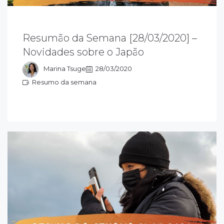
esumão da semana 28/03/2020 sobre o
Resumão da Semana [28/03/2020] –
apão: acompanhe as novidades que rolaram
Novidades sobre o Japão
essa semana e fique ligado em tudo que
ola sobre o Japão
Marina Tsuge
28/03/2020
Resumo da semana
esumo da semana