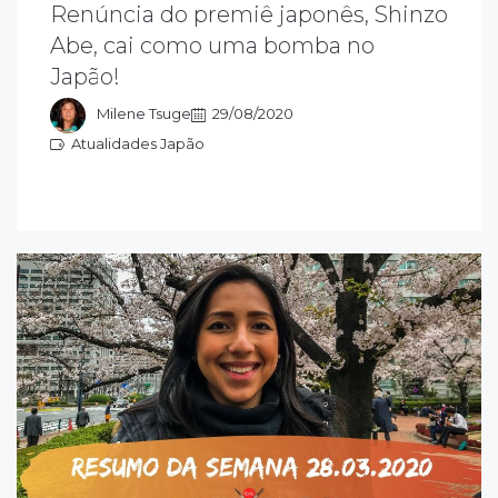
Renúncia do premiê japonês, Shinzo
oi na manhã do dia 28 de agosto, que o
Abe, cai como uma bomba no
rimeiro-ministro do Japão, Shinzo Abe,
Japão!
nunciou que renunciará ao cargo para cuidar
e um problema de saúde.
Milene Tsuge
29/08/2020
Atualidades Japão
tualidades Japão