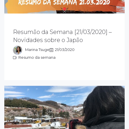
esumão da semana 21/03/2020 sobre o
Resumão da Semana [21/03/2020] –
apão: acompanhe as novidades que rolaram
Novidades sobre o Japão
essa semana e fique ligado em tudo que
ola sobre o Japão
Marina Tsuge
21/03/2020
Resumo da semana
esumo da semana