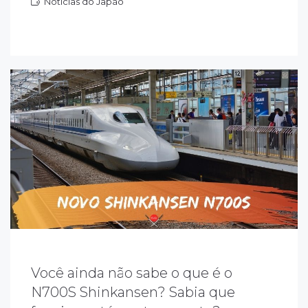
Notícias do Japão
otícias do Japão
Você ainda não sabe o que é o
 n700s o mais novo trem-bala do Japão,
uja letra "S" significa "supreme". Supremo
N700S Shinkansen? Sabia que
ue indica melhoria no design, na tecnologia