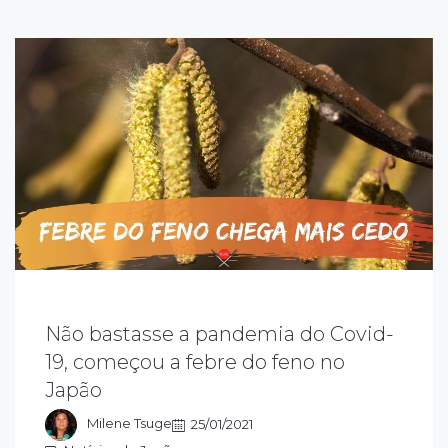
Não bastasse a pandemia do Covid-
 primavera no Japão, além das lindas
19, começou a febre do feno no
aisagens floridas, traz uma alergia chamada
Japão
ebre do feno, polinose ou, como é
onhecida no país, KAFUNSHO
Milene Tsuge
25/01/2021