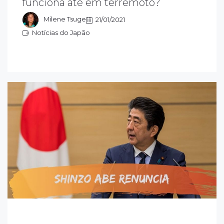
funciona até em terremoto?
 no conforto e pode operar durante um
erremoto.
Milene Tsuge
21/01/2021
Notícias do Japão
otícias do Japão