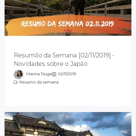
esumão da semana 02/11/2019 sobre o
Resumão da Semana [02/11/2019] -
apão: acompanhe as novidades que rolaram
Novidades sobre o Japão
essa semana e fique ligado em tudo que
ola sobre o Japão
Marina Tsuge
02/11/2019
Resumo da semana
esumo da semana