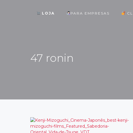
LOJA
PARA EMPRESAS
CL
ok
47 ronin
st
pp
am