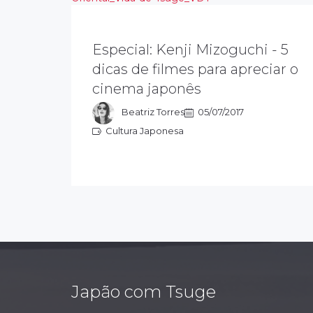
Especial: Kenji Mizoguchi - 5
Kenji Mizoguchi dedica sua arte a
explorar as causas sociais e seus
dicas de filmes para apreciar o
planos (enquadramento de cena),
cinema japonês
influenciaram cineastas como Akira
Kurosawa…
Beatriz Torres
05/07/2017
Cultura Japonesa
Cultura Japonesa
Japão com Tsuge