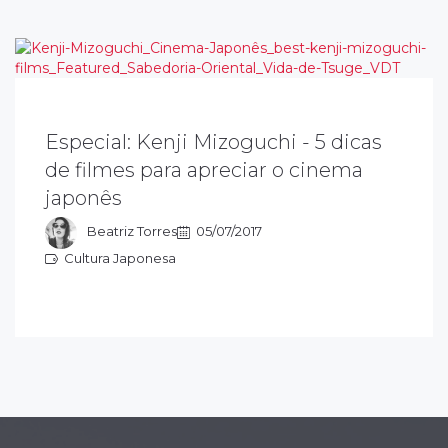
Especial: Kenji Mizoguchi - 5 dicas
enji Mizoguchi dedica sua arte a explorar as
de filmes para apreciar o cinema
ausas sociais e seus planos (enquadramento
japonês
e cena), influenciaram cineastas como Akira
urosawa…
Beatriz Torres
05/07/2017
Cultura Japonesa
ultura Japonesa