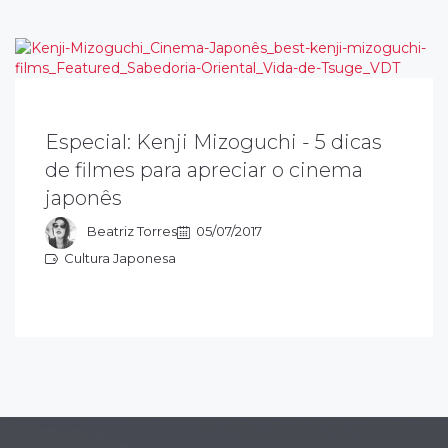
Especial: Kenji Mizoguchi - 5 dicas
enji Mizoguchi dedica sua arte a explorar as
de filmes para apreciar o cinema
ausas sociais e seus planos (enquadramento
japonês
e cena), influenciaram cineastas como Akira
urosawa…
Beatriz Torres
05/07/2017
Cultura Japonesa
ultura Japonesa