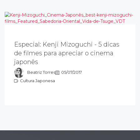
Especial: Kenji Mizoguchi - 5 dicas
enji Mizoguchi dedica sua arte a explorar as
de filmes para apreciar o cinema
ausas sociais e seus planos (enquadramento
japonês
e cena), influenciaram cineastas como Akira
urosawa…
Beatriz Torres
05/07/2017
Cultura Japonesa
ultura Japonesa