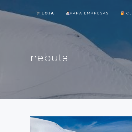
LOJA
PARA EMPRESAS
CL
ok
nebuta
st
pp
am