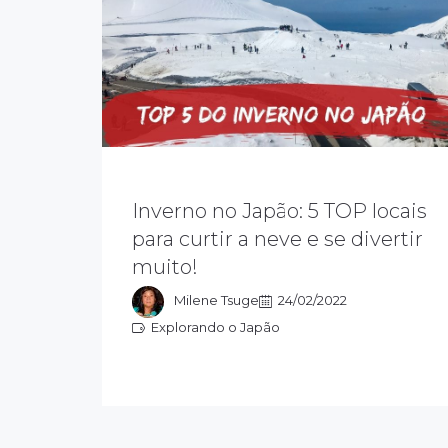
o inverno no Japão é repleto de
atividades e paisagens de tirar o
Inverno no Japão: 5 TOP locais
fôlego. Embora seja uma época não
muito procurada pelos turistas
para curtir a neve e se divertir
comuns, é muito apreciada por
muito!
amantes de esportes de inverno e
por quem ama um frio e um casaco.
Milene Tsuge
24/02/2022
Explorando o Japão
Explorando o Japão