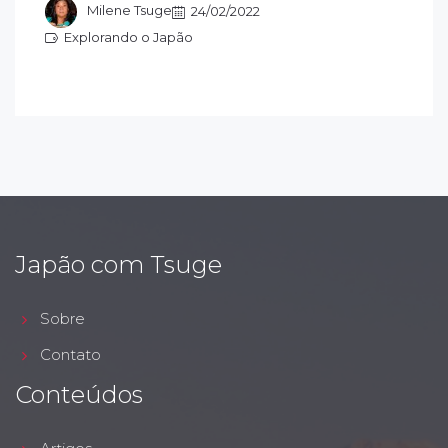
 um casaco.
Milene Tsuge
24/02/2022
Explorando o Japão
xplorando o Japão
Japão com Tsuge
Sobre
Contato
Conteúdos