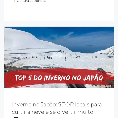
Cultura Japonesa
ultura Japonesa
 inverno no Japão é repleto de atividades e
aisagens de tirar o fôlego. Embora seja uma
poca não muito procurada pelos turistas
Inverno no Japão: 5 TOP locais para
omuns, é muito apreciada por amantes de
curtir a neve e se divertir muito!
sportes de inverno e por quem ama um frio