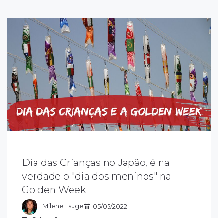
Dia das Crianças no Japão, é na
urante a Golden Week, o país inteiro fica
nfeitado com os koinobori, flâmulas
verdade o "dia dos meninos" na
oloridas de carpas em celebração ao Dia
Golden Week
os Meninos. A carpa simboliza a resistência,
 perseverança e a força.
Milene Tsuge
05/05/2022