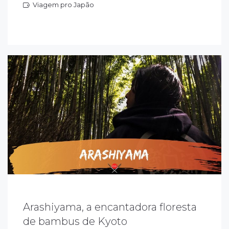
Viagem pro Japão
iagem pro Japão
rashiyama é um distrito de Kyoto, onde fica
Arashiyama, a encantadora floresta
 famosa mata de bambus de Sagano, que
de bambus de Kyoto
ais parece uma floresta fechada, de tão