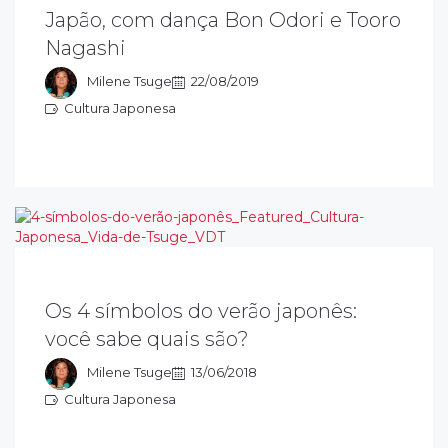
estival Obon, ou simplesmente Bon é o
Japão, com dança Bon Odori e Tooro
ome do festival para celebrar a visita dos
Nagashi
spíritos dos antepassados e realizado em
odo o território japonês.
Milene Tsuge
22/08/2019
Cultura Japonesa
ultura Japonesa
 Yukata é a roupa tradicional do verão
aponês e muito comum nos festivais. No
Os 4 símbolos do verão japonês:
erão japonês, o kakigōri faz muito sucesso.
você sabe quais são?
anabi Taikai é um festival de fogos de
tifícios.
Milene Tsuge
13/06/2018
Cultura Japonesa
ultura Japonesa