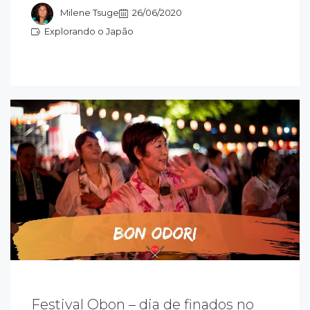
ltos que são os bambus.
Milene Tsuge
26/06/2020
Explorando o Japão
xplorando o Japão
Festival Obon – dia de finados no