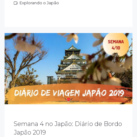
Explorando o Japão
xplorando o Japão
Semana 4 no Japão: Diário de Bordo
emana 4 no Japão de lives e resumos sobre
Japão 2019
 viagem realizada de março a maio de 2019.