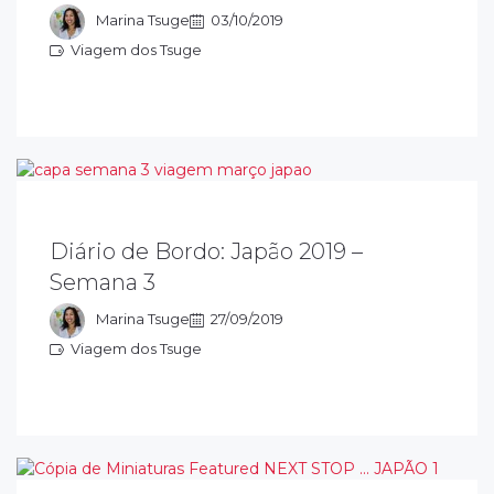
ão perca os conteúdos e dicas
Marina Tsuge
03/10/2019
Viagem dos Tsuge
iagem dos Tsuge
Diário de Bordo: Japão 2019 –
erceira semana de lives e resumos sobre a
Semana 3
iagem ao Japão realizada de março a maio
e 2019. Não perca os conteúdos e dicas
Marina Tsuge
27/09/2019
Viagem dos Tsuge
iagem dos Tsuge