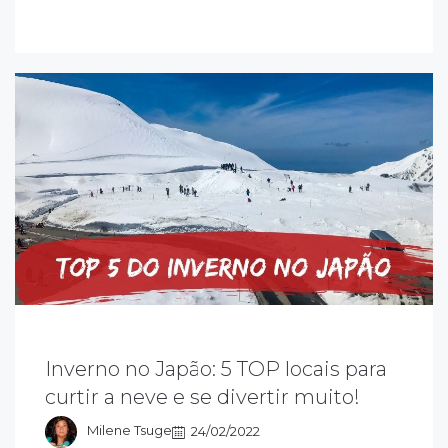
 inverno no Japão é repleto de atividades e
aisagens de tirar o fôlego. Embora seja uma
poca não muito procurada pelos turistas
Inverno no Japão: 5 TOP locais para
omuns, é muito apreciada por amantes de
curtir a neve e se divertir muito!
sportes de inverno e por quem ama um frio
 um casaco.
Milene Tsuge
24/02/2022