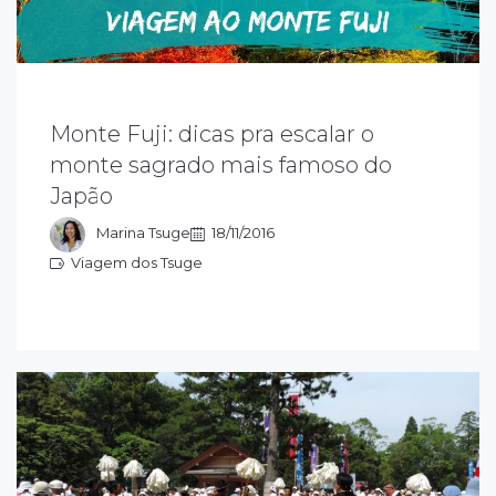
onte Fuji é um vulcão inativo há mais de
Monte Fuji: dicas pra escalar o
00 anos. Hoje é um ponto turistico muito
rocurado por aventureiros em busca de
monte sagrado mais famoso do
edidos sagrados e belos visuais. Saiba como
Japão
azer para escalar o Grandioso Fujisan em 1
ia…
Marina Tsuge
18/11/2016
Viagem dos Tsuge
iagem dos Tsuge