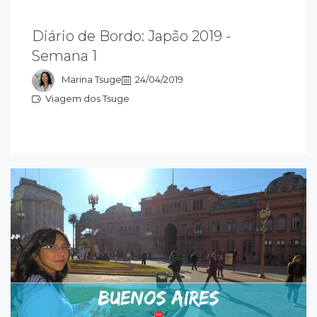
Diário de Bordo: Japão 2019 -
companhe o diário de bordo sobre a
Semana 1
iagem que começamos em março/2019
elo Japão
Marina Tsuge
24/04/2019
Viagem dos Tsuge
iagem dos Tsuge