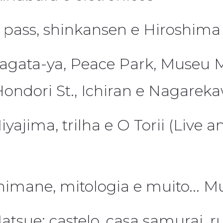
Jr pass, shinkansen e Hiroshima
Nagata-ya, Peace Park, Museu 
Hondori St., Ichiran e Nagarek
iyajima, trilha e O Torii (Live
himane, mitologia e muito... Mui
atsue: castelo, casa samurai, r