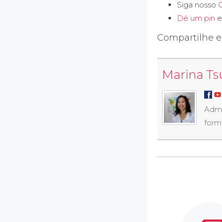
Siga nosso
Dê um pin
e
Compartilhe e
Marina Ts
Admi
form