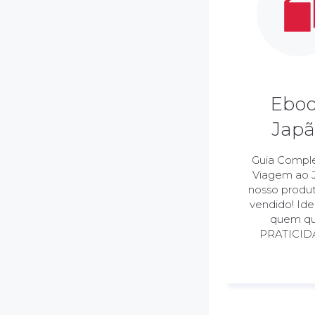
Ebo
Jap
Guia Compl
Viagem ao 
nosso produ
vendido! Ide
quem q
PRATICID