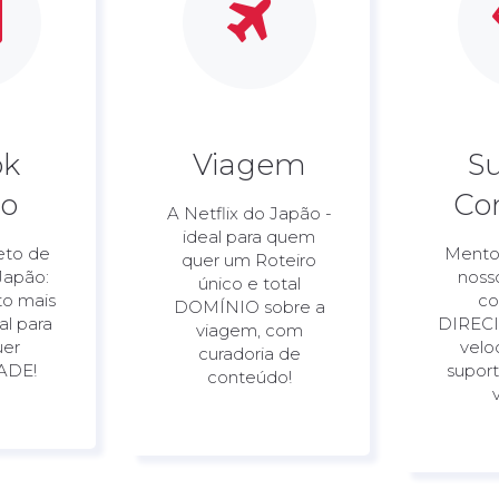
ok
Viagem
S
ão
Co
A Netflix do Japão -
ideal para quem
eto de
Mentor
quer um Roteiro
Japão:
noss
único e total
to mais
co
DOMÍNIO sobre a
al para
DIREC
viagem, com
uer
velo
curadoria de
ADE!
supor
conteúdo!