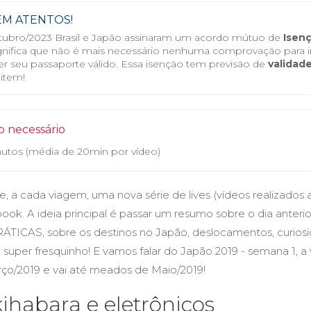
EM ATENTOS!
ubro/2023 Brasil e Japão assinaram um acordo mútuo de
Isenç
ignifica que não é mais necessário nenhuma comprovação para ir
er seu passaporte válido. Essa isenção tem previsão de
validade
item!
 necessário
nutos (média de 20min por vídeo)
a cada viagem, uma nova série de lives (vídeos realizados 
ok. A ideia principal é passar um resumo sobre o dia anteri
PRÁTICAS, sobre os destinos no Japão, deslocamentos, curiosid
o super fresquinho! E vamos falar do Japão 2019 - semana 1, 
o/2019 e vai até meados de Maio/2019!
kihabara e eletrônicos