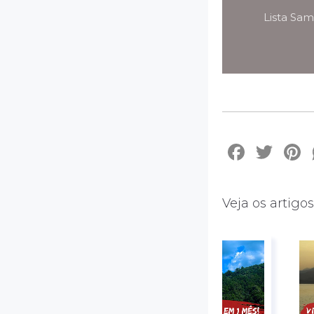
Lista Sam
Face
Twi
Veja os artigo