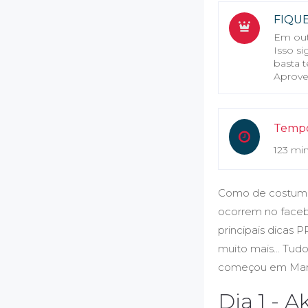
FIQU
Em out
Isso s
basta t
Aprove
Tempo
123 mi
Como de costume, 
ocorrem no facebo
principais dicas 
muito mais... Tud
começou em Març
Dia 1 - A