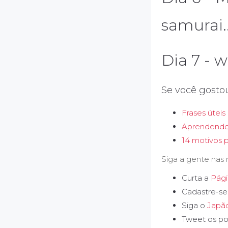
samurai.
Dia 7 - w
Se você gosto
Frases útei
Aprendendo
14 motivos p
Siga a gente nas 
Curta a
Pági
Cadastre-s
Siga o
Japã
Tweet os po