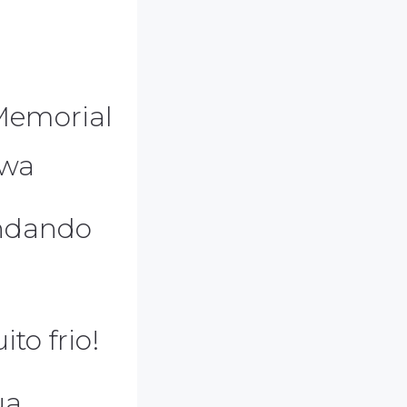
Memorial
awa
 andando
to frio!
ua