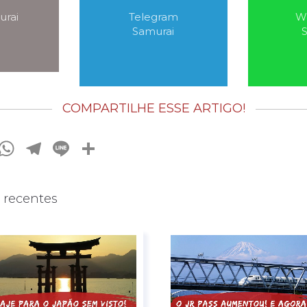
urai
Telegram
W
Samurai
COMPARTILHE ESSE ARTIGO!
book
tter
Pinterest
WhatsApp
Telegram
Line
Share
s recentes