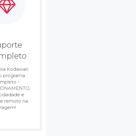
uporte
mpleto
ia Kodawari:
o programa
mpleto -
IONAMENTO,
cidadade e
te remoto na
viagem!