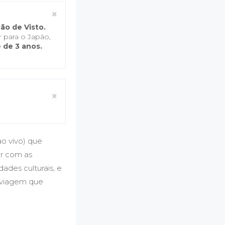
Close
×
ão de Visto.
 para o Japão,
 de 3 anos.
Close
×
ao vivo) que
or com as
ades culturais, e
a viagem que