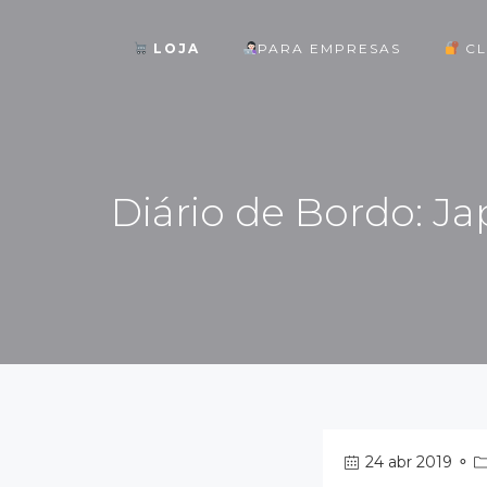
LOJA
PARA EMPRESAS
CL
ok
Diário de Bordo: J
st
pp
am
24 abr 2019
⚬