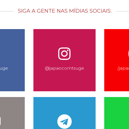
SIGA A GENTE NAS MÍDIAS SOCIAIS:
suge
@japaocomtsuge
/jap