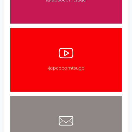
/japaocomtsuge