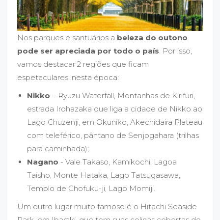
Nos parques e santuários a
beleza do outono
pode ser apreciada
por todo o país
. Por isso,
vamos destacar 2 regiões que ficam
espetaculares, nesta época:
Nikko
– Ryuzu Waterfall, Montanhas de Kirifuri,
estrada Irohazaka que liga a cidade de Nikko ao
Lago Chuzenji, em Okuniko, Akechidaira Plateau
com teleférico, pântano de Senjogahara (trilhas
para caminhada);
Nagano
- Vale Takaso, Kamikochi, Lagoa
Taisho, Monte Hataka, Lago Tatsugasawa,
Templo de Chofuku-ji, Lago Momiji.
Um outro lugar muito famoso é o Hitachi Seaside
Park, em Ibaraki, que tem suas colinas cobertas de