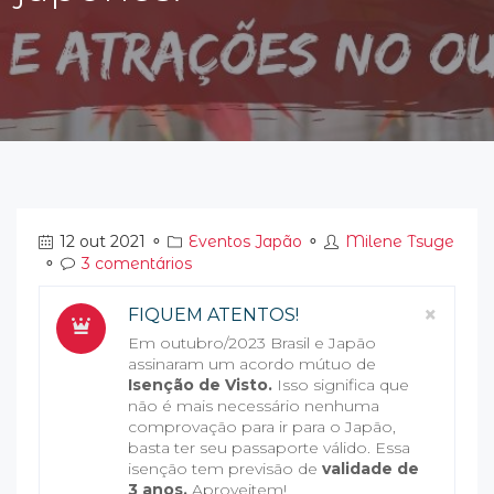
12 out 2021
⚬
Eventos Japão
⚬
Milene Tsuge
⚬
3 comentários
Clos
×
FIQUEM ATENTOS!
Em outubro/2023 Brasil e Japão
assinaram um acordo mútuo de
Isenção de Visto.
Isso significa que
não é mais necessário nenhuma
comprovação para ir para o Japão,
basta ter seu passaporte válido. Essa
isenção tem previsão de
validade de
3 anos.
Aproveitem!