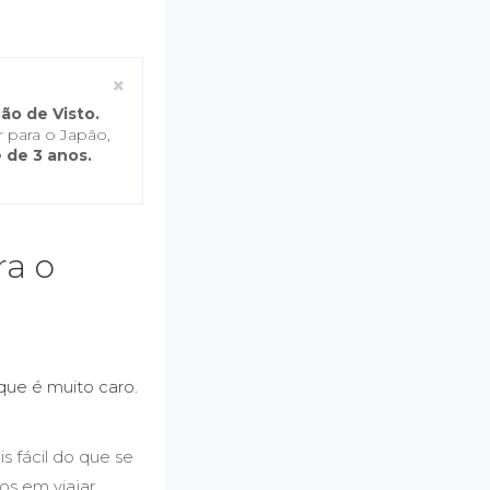
Close
×
ão de Visto.
 para o Japão,
 de 3 anos.
ra o
ue é muito caro.
s fácil do que se
s em viajar,