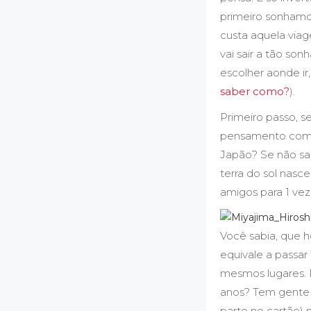
primeiro sonhamo
custa aquela via
vai sair a tão so
escolher aonde ir
saber como?
).
Primeiro passo, s
pensamento como “
Japão? Se não sab
terra do sol nasc
amigos para 1 vez
Você sabia, que ho
equivale a passar
mesmos lugares. P
anos? Tem gente qu
parte no cartão) 