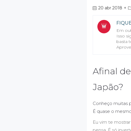
20 abr 2018
⚬
FIQU
Em out
Isso s
basta t
Aprove
Afinal de
Japão?
Conheço muitas p
É quase o mesmo q
Eu vim te mostrar
pensa. É só inve