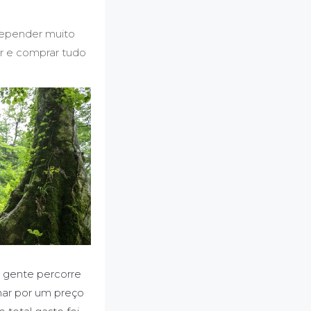
depender muito
ar e comprar tudo
a gente percorre
har por um preço