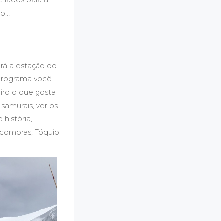
ão…
rá a estação do
 programa você
eiro o que gosta
 samurais, ver os
história,
 compras, Tóquio