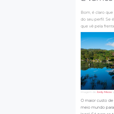
Bom, é claro que
do seu perfil. Se
que vê pela frent
Imagem de
Jordy Meow
p
O maior custo de 
meio mundo para 