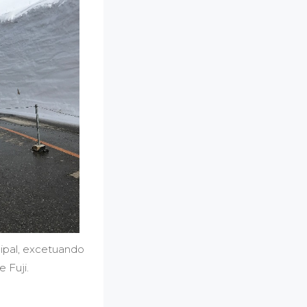
cipal, excetuando
 Fuji.