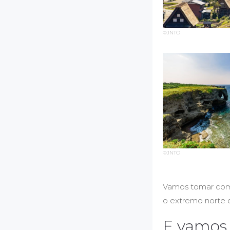
©JNTO
©JNTO
Vamos tomar como 
o extremo norte e
E vamos 