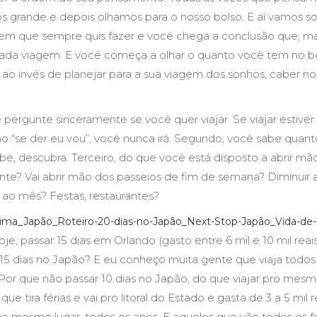
s grande e depois olhamos para o nosso bolso. E aí vamos s
gem que sempre quis fazer e você chega a conclusão que, ma
nhada viagem. E você começa a olhar o quanto você tem no bo
, ao invés de planejar para a sua viagem dos sonhos, caber no
e pergunte sinceramente se você quer viajar. Se viajar estive
se der eu vou”, você nunca irá. Segundo, você sabe quanto 
e, descubra. Terceiro, do que você está disposto a abrir mão 
ente? Vai abrir mão dos passeios de fim de semana? Diminuir
 ao mês? Festas, restaurantes?
je, passar 15 dias em Orlando (gasto entre 6 mil e 10 mil rea
 15 dias no Japão? E eu conheço muita gente que viaja todos
or que não passar 10 dias no Japão, do que viajar pro mesm
e tira férias e vai pro litoral do Estado e gasta de 3 a 5 mil r
no mesmo lugar, todos os anos. E aqueles que vão todos os f