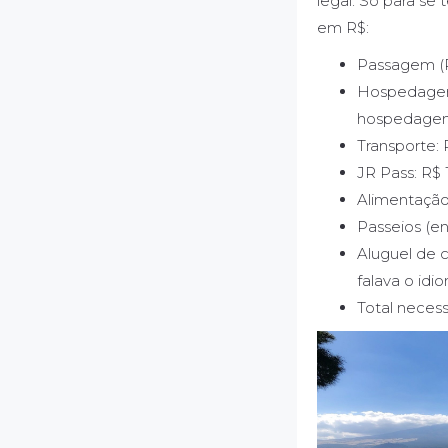
legal. Só para se 
em R$:
Passagem (R
Hospedagem 
hospedagens 
Transporte: 
JR Pass: R$ 1
Alimentação
Passeios (en
Aluguel de c
falava o idi
Total necess