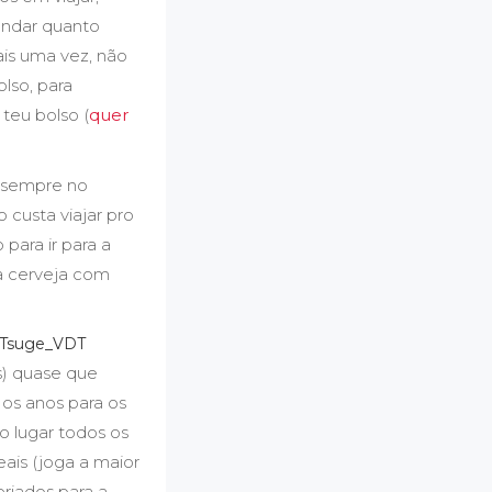
ondar quanto
is uma vez, não
lso, para
 teu bolso (
quer
r sempre no
custa viajar pro
para ir para a
 a cerveja com
is) quase que
 os anos para os
o lugar todos os
eais (joga a maior
eriados para a