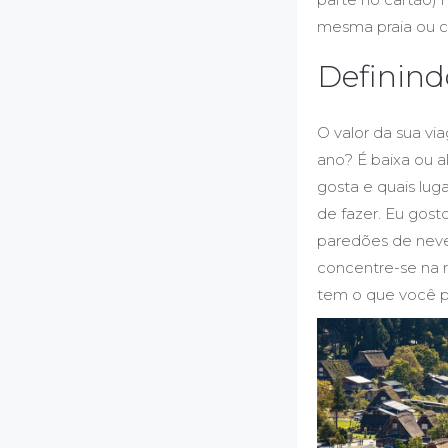
mesma praia ou c
Definind
O valor da sua v
ano? É baixa ou 
gosta e quais lug
de fazer. Eu gosto
paredões de neve 
concentre-se na r
tem o que você p