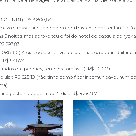
ter uma ideia, na viagem de 21 dias da Marina, de Norte a Sul, 
IO - NRT): R$ 3.806,64
(vale ressaltar que economizou bastante por ter família lá 
6 noites, mas aproveitou e foi do hotel de capsula ao ryoka
R$ 297,83
.086,90 (14 dias de passe livre pelas linhas da Japan Rail, incl
: R$ 946,74
tradas em parques, templos, jardins, …): R$ 1.030,91
elular: R$ 625,19 (não tinha como ficar incomunicável, num p
oma)
ário gasto na viagem de 21 dias: R$ 8.287,67