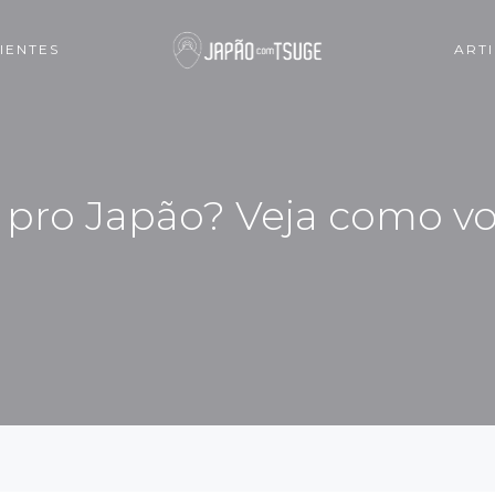
IENTES
ART
r pro Japão? Veja como v