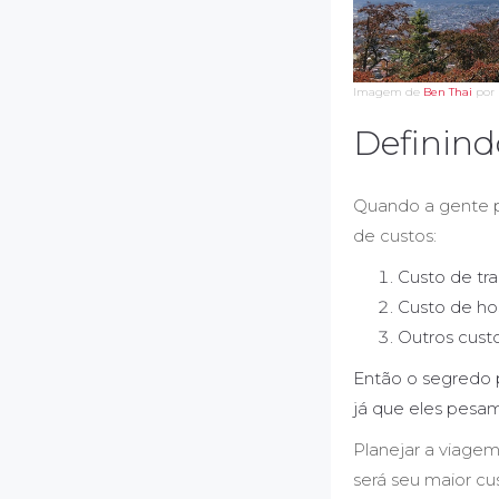
Imagem de
Ben Thai
por
Definind
Quando a gente p
de custos:
Custo de tr
Custo de h
Outros cust
Então o segredo p
já que eles pesam
Planejar a viage
será seu maior cu