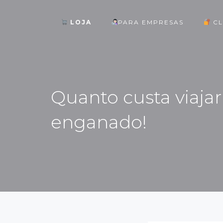
LOJA
PARA EMPRESAS
CL
ok
Quanto custa viaja
enganado!
st
pp
am