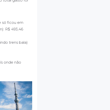
o total gasto foi
e só ficou em
n): R$ 493,46
uindo trens bala)
aís onde não