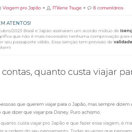
Viagem pro Japão
⚬
Milene Tsuge
⚬
8 comentários
EM ATENTOS!
ubro/2023 Brasil e Japão assinaram um acordo mútuo de
Isenç
ignifica que não é mais necessário nenhuma comprovação para ir
er seu passaporte válido. Essa isenção tem previsão de
validade
item!
 contas, quanto custa viajar pa
essoas que querem viajar para o Japão, mas sempre dizem q
ue dizer que viajar pra Disney. Puro achismo.
 quanto custa viajar pro Japão e que fazer essa viagem, é mai
rter a ordem do seu pensamento. Todas as vezes que pensamo