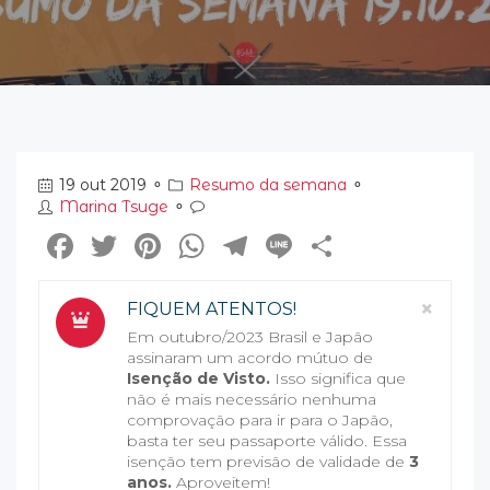
19 out 2019
⚬
Resumo da semana
⚬
Marina Tsuge
⚬
Facebook
Twitter
Pinterest
WhatsApp
Telegram
Line
Share
Clos
×
FIQUEM ATENTOS!
Em outubro/2023 Brasil e Japão
assinaram um acordo mútuo de
Isenção de Visto.
Isso significa que
não é mais necessário nenhuma
comprovação para ir para o Japão,
basta ter seu passaporte válido. Essa
isenção tem previsão de validade de
3
anos.
Aproveitem!