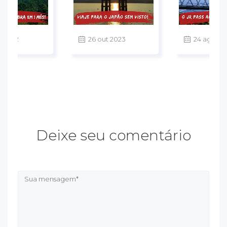
v 2022
26 out 2023
24 ago 20
Deixe seu comentário