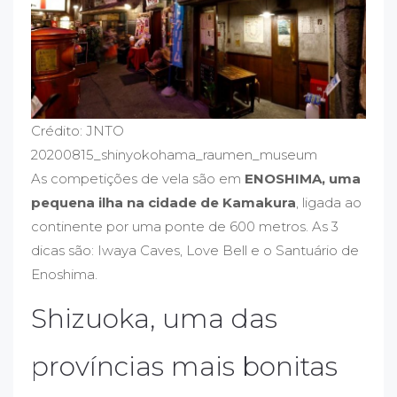
Crédito: JNTO
20200815_shinyokohama_raumen_museum
As competições de vela são em
ENOSHIMA, uma
pequena ilha na cidade de Kamakura
, ligada ao
continente por uma ponte de 600 metros. As 3
dicas são: Iwaya Caves, Love Bell e o Santuário de
Enoshima.
Shizuoka, uma das
províncias mais bonitas