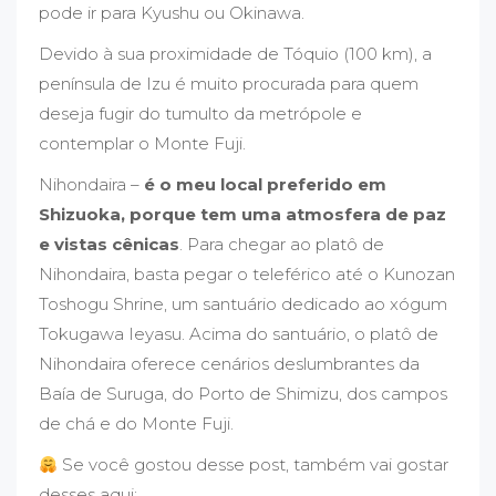
pode ir para Kyushu ou Okinawa.
Devido à sua proximidade de Tóquio (100 km), a
península de Izu é muito procurada para quem
deseja fugir do tumulto da metrópole e
contemplar o Monte Fuji.
Nihondaira –
é o meu local preferido em
Shizuoka, porque tem uma atmosfera de paz
e vistas cênicas
. Para chegar ao platô de
Nihondaira, basta pegar o teleférico até o Kunozan
Toshogu Shrine, um santuário dedicado ao xógum
Tokugawa Ieyasu. Acima do santuário, o platô de
Nihondaira oferece cenários deslumbrantes da
Baía de Suruga, do Porto de Shimizu, dos campos
de chá e do Monte Fuji.
Se você gostou desse post, também vai gostar
desses aqui: