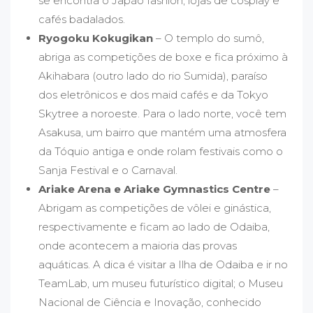
se encontra o Japão fashion, lojas de cosplay e
cafés badalados.
Ryogoku Kokugikan
– O templo do sumô,
abriga as competições de boxe e fica próximo à
Akihabara (outro lado do rio Sumida), paraíso
dos eletrônicos e dos maid cafés e da Tokyo
Skytree a noroeste. Para o lado norte, você tem
Asakusa, um bairro que mantém uma atmosfera
da Tóquio antiga e onde rolam festivais como o
Sanja Festival e o Carnaval.
Ariake Arena e Ariake Gymnastics Centre
–
Abrigam as competições de vôlei e ginástica,
respectivamente e ficam ao lado de Odaiba,
onde acontecem a maioria das provas
aquáticas. A dica é visitar a Ilha de Odaiba e ir no
TeamLab, um museu futurístico digital; o Museu
Nacional de Ciência e Inovação, conhecido