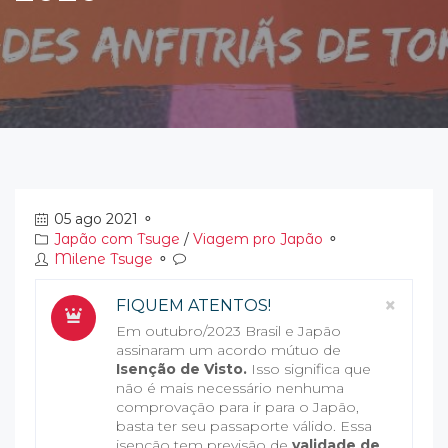
05 ago 2021
⚬
Japão com Tsuge
/
Viagem pro Japão
⚬
Milene Tsuge
⚬
Clos
×
FIQUEM ATENTOS!
Em outubro/2023 Brasil e Japão
assinaram um acordo mútuo de
Isenção de Visto.
Isso significa que
não é mais necessário nenhuma
comprovação para ir para o Japão,
basta ter seu passaporte válido. Essa
isenção tem previsão de
validade de