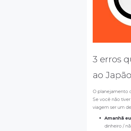
3 erros 
ao Japã
O planejamento d
Se você não tiver
viagem ser um des
Amanhã eu
dinheiro / n