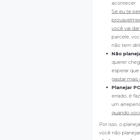
acontecer.
Se eu te pe
provavelment
você vai da
parcele, voc
não tem din
Não plane
querer chega
esperar que
gastar mais 
Planejar 
errado; é fa
um arrepend
quando você
Por isso, o plane
você não planejar