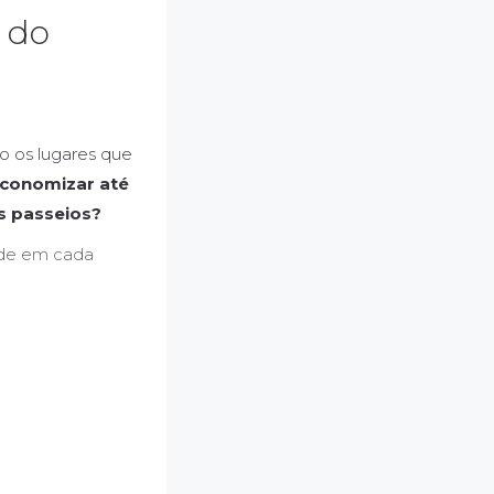
 do
do os lugares que
conomizar até
s passeios?
ende em cada