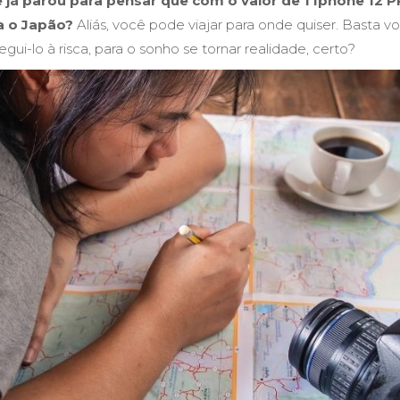
 já parou para pensar que com o valor de 1 Iphone 12 P
a o Japão?
Aliás, você pode viajar para onde quiser. Basta v
ui-lo à risca, para o sonho se tornar realidade, certo?