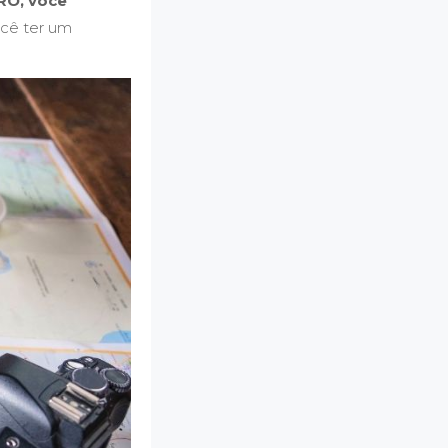
RO, você
ocê ter um