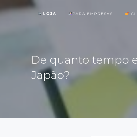
LOJA
PARA EMPRESAS
CL
ok
De quanto tempo e
Japão?
st
pp
am