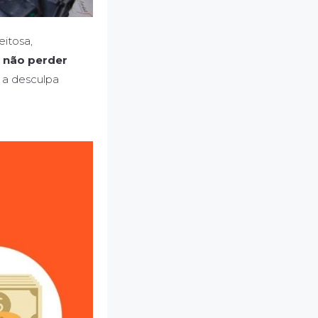
eitosa,
 não perder
é a desculpa