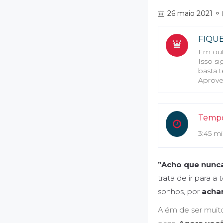
26 maio 2021
⚬
FIQU
Em out
Isso s
basta t
Aprove
Tempo
3:45 m
”Acho que nunc
trata de ir para 
sonhos, por
acha
Além de ser muit