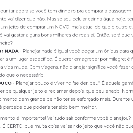
rguntar agora se você tem dinheiro pra comprar a passagem 
e vai dizer que não. Mas se seu celular cair na água hoje, t
r um jeito de comprar um NOVO,
mais atual do que o outro 
ê vai gastar alguns bons milhares de reais aí. Então, será qu
heiro?
jar NADA
- Planejar nada é igual você pegar um ônibus para q
r a um lugar específico. É querer emagrecer por milagre; é f
 a vida mude.
Com viagens, não planejar significa você fazer
do que o necessário.
POUCO
- Planejar pouco é viver no "se der, deu". É aquela gam
zer de qualquer jeito e reclamar depois, que deu errado. Nor
imento bem grande de não ter se esforçado mais.
Durante 
 percebe que poderia ter sido bem melhor.
jamento é importante! Vai tudo sair conforme você planejou
, É CERTO, que muita coisa vai sair do jeito que você não qu