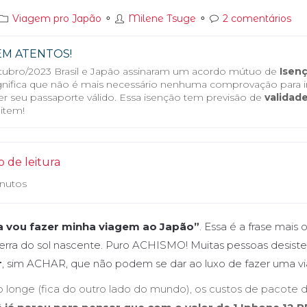
Viagem pro Japão
⚬
Milene Tsuge
⚬
2 comentários
EM ATENTOS!
ubro/2023 Brasil e Japão assinaram um acordo mútuo de
Isenç
ignifica que não é mais necessário nenhuma comprovação para ir
er seu passaporte válido. Essa isenção tem previsão de
validade
item!
 de leitura
inutos
a vou fazer minha viagem ao Japão”
. Essa é a frase mais
a terra do sol nascente. Puro ACHISMO! Muitas pessoas desis
r
, sim ACHAR, que não podem se dar ao luxo de fazer uma v
o longe (fica do outro lado do mundo), os custos de pacote 