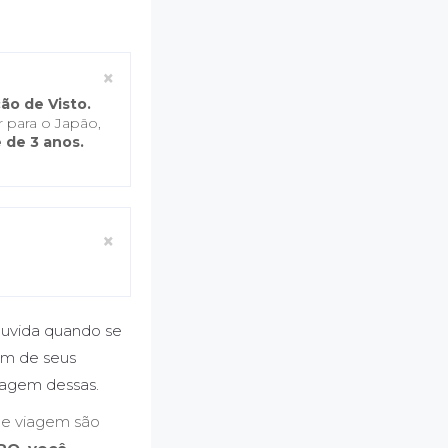
Close
×
ão de Visto.
 para o Japão,
 de 3 anos.
Close
×
 ouvida quando se
tem de seus
iagem dessas.
de viagem são