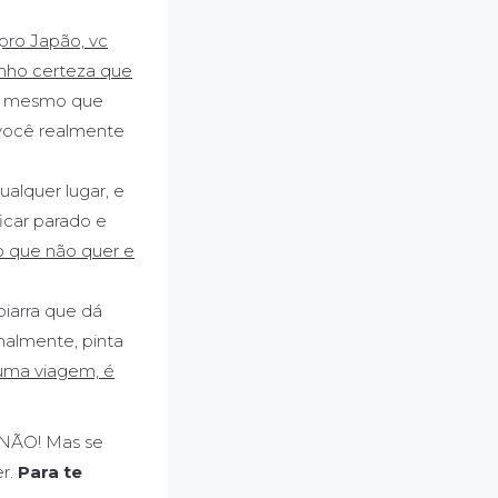
pro Japão, vc
enho certeza que
e, mesmo que
e você realmente
ualquer lugar, e
icar parado e
 o que não quer e
biarra que dá
malmente, pinta
uma viagem, é
? NÃO! Mas se
er.
Para te