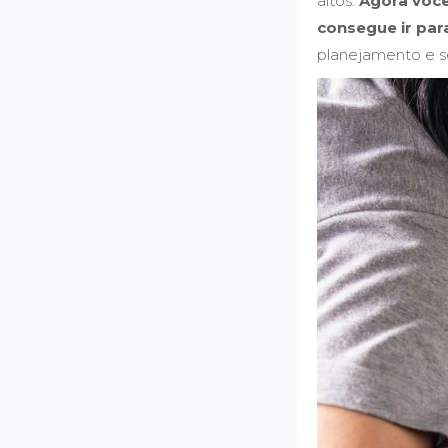
altos.
Agora você
consegue ir par
planejamento e seg