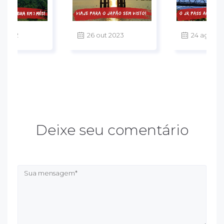
v 2022
26 out 2023
24 ago 20
Deixe seu comentário